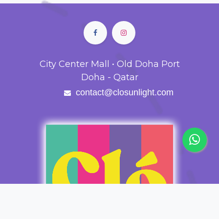
City Center Mall • Old Doha Port
Doha - Qatar
contact@closunlight.com