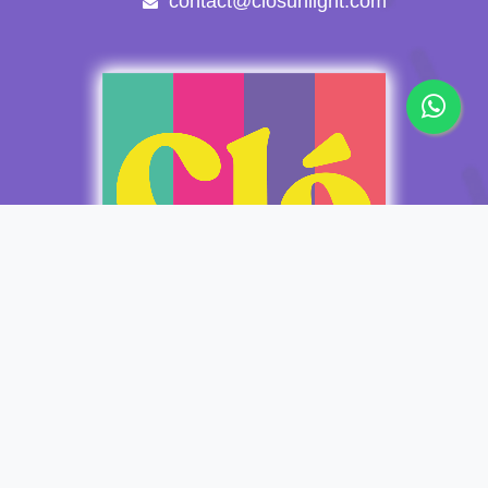
contact@closunlight.com
Copyright © Clo Sunlight Apparel
Español
Con tecnología de
- El mejor
Comercio electrónico de
código abierto